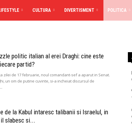
LIFESTYLE
CULTURA
DIVERTISMENT
POLITICA
zle politic italian al erei Draghi: cine este
fiecare partid?
ta zilei de 17 februarie, noul comandant-sef a aparut in Senat.
i, un om de putine cuvinte, si-a incheiat discursul de
..
e de la Kabul intaresc talibanii si Israelul, in
il slabesc si...