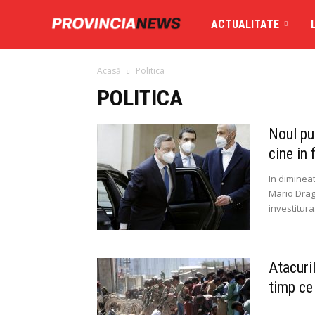
Provincia
ACTUALITATE
Acasă
Politica
News
POLITICA
Noul puz
cine in 
In diminea
Mario Dragh
investitura.
Atacuril
timp ce 