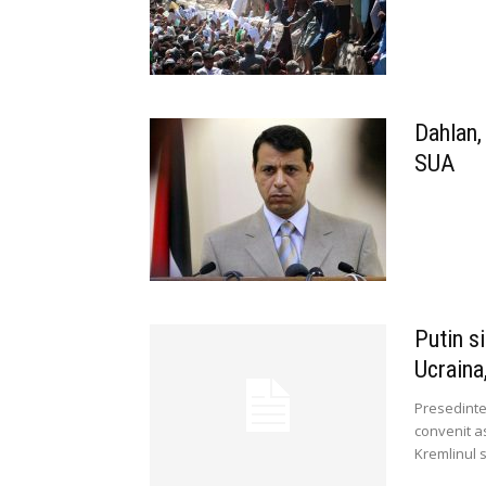
Dahlan, 
SUA
Putin s
Ucraina,
Presedintel
convenit as
Kremlinul s