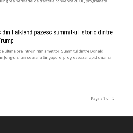
relungirea perioadei de tranzitie convenita cu UE, programata
.
 din Falkland pazesc summit-ul istoric dintre
Trump
de ultima ora intr-un ritm ametitor. Summitul dintre Donald
im Jong-un, luni seara la Singapore, progreseaza rapid chiar si
Pagina 1 din 5