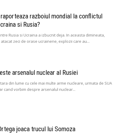
raporteaza razboiul mondial la conflictul
Ucraina si Rusia?
ntre Rusia si Ucraina a izbucnit deja. In aceasta dimineata,
atacat zeci de orase ucrainene, explozii care au...
este arsenalul nuclear al Rusiei
 tara din lume cu cele mai multe arme nucleare, urmata de SUA
Dar cand vorbim despre arsenalul nuclear...
Ortega joaca trucul lui Somoza