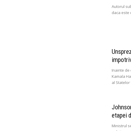
Autorul su
daca este c
Unsprez
impotriv
Inainte de 
Kamala Har
al Statelor 
Johnson
etapei d
Ministrul s