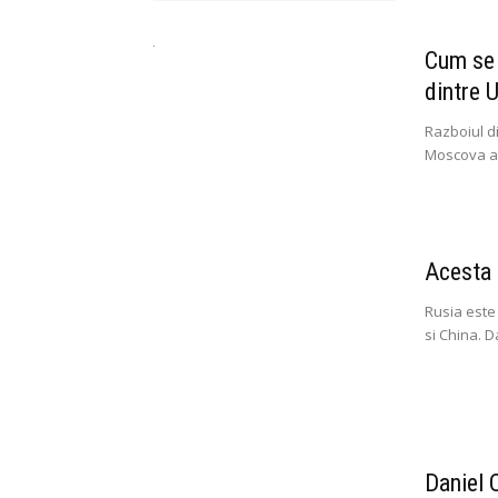
Cum se 
dintre 
Razboiul di
Moscova a 
Acesta 
Rusia este
si China. 
Daniel 