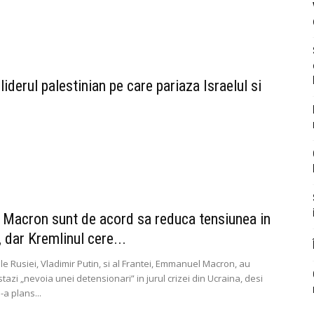
liderul palestinian pe care pariaza Israelul si
i Macron sunt de acord sa reduca tensiunea in
 dar Kremlinul cere...
e Rusiei, Vladimir Putin, si al Frantei, Emmanuel Macron, au
tazi „nevoia unei detensionari” in jurul crizei din Ucraina, desi
-a plans...