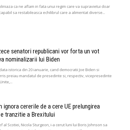
bliniaza ca ne aflam in fata unui regim care va supravietui doar
apabil sa restabileasca echilibrul care a alimentat diverse...
ece senatori republicani vor forta un vot
a nominalizarii lui Biden
data istorica din 20 ianuarie, cand democratii Joe Biden si
ris preiau mandatul de presedinte si, respectiv, vicepresedinte
Unite,...
 ignora cererile de a cere UE prelungirea
e tranzitie a Brexitului
ef al Scotiei, Nicola Sturgeon, i-a cerut luni lui Boris Johnson sa