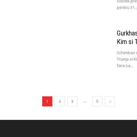
solicite p
pentru 31..
Gurkhas
Kim si 
Schimbari 
Trump si K
fara sa...
...
1
2
3
5