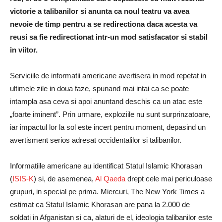
victorie a talibanilor si anunta ca noul teatru va avea
nevoie de timp pentru a se redirectiona daca acesta va
reusi sa fie redirectionat intr-un mod satisfacator si stabil
in viitor.
Serviciile de informatii americane avertisera in mod repetat in
ultimele zile in doua faze, spunand mai intai ca se poate
intampla asa ceva si apoi anuntand deschis ca un atac este
„foarte iminent”.
Prin urmare, exploziile nu sunt surprinzatoare,
iar impactul lor la sol este incert pentru moment, depasind un
avertisment serios adresat occidentalilor si talibanilor.
Informatiile americane au identificat Statul Islamic Khorasan
(
ISIS-K
) si, de asemenea,
Al Qaeda
drept cele mai periculoase
grupuri, in special pe prima.
Miercuri, The New York Times a
estimat ca Statul Islamic Khorasan are pana la 2.000 de
soldati in Afganistan si ca, alaturi de el, ideologia talibanilor este