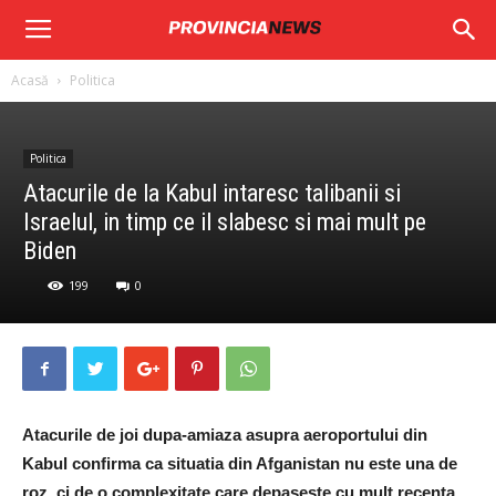
Provincia
Acasă
Politica
News
Politica
Atacurile de la Kabul intaresc talibanii si
Israelul, in timp ce il slabesc si mai mult pe
Biden
199
0
Atacurile de joi dupa-amiaza asupra aeroportului din
Kabul confirma ca situatia din Afganistan nu este una de
roz, ci de o complexitate care depaseste cu mult recenta