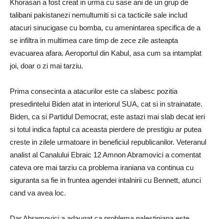
Khorasan a fost creat in urma cu sase ani de un grup de
talibani pakistanezi nemultumiti si ca tacticile sale includ
atacuri sinucigase cu bomba, cu amenintarea specifica de a
se infiltra in multimea care timp de zece zile asteapta
evacuarea afara. Aeroportul din Kabul, asa cum sa intamplat
joi, doar o zi mai tarziu.
Prima consecinta a atacurilor este ca slabesc pozitia
presedintelui Biden atat in ​​interiorul SUA, cat si in strainatate.
Biden, ca si Partidul Democrat, este astazi mai slab decat ieri
si totul indica faptul ca aceasta pierdere de prestigiu ar putea
creste in zilele urmatoare in beneficiul republicanilor.
Veteranul
analist al Canalului Ebraic 12 Amnon Abramovici a comentat
cateva ore mai tarziu ca problema iraniana va continua cu
siguranta sa fie in fruntea agendei intalnirii cu Bennett, atunci
cand va avea loc.
Dar Abramovici a adaugat ca problema palestiniana este