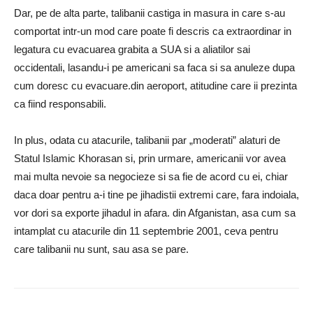
Dar, pe de alta parte, talibanii castiga in masura in care s-au
comportat intr-un mod care poate fi descris ca extraordinar in
legatura cu evacuarea grabita a SUA si a aliatilor sai
occidentali, lasandu-i pe americani sa faca si sa anuleze dupa
cum doresc cu evacuare.din aeroport, atitudine care ii prezinta
ca fiind responsabili.
In plus, odata cu atacurile, talibanii par „moderati” alaturi de
Statul Islamic Khorasan si, prin urmare, americanii vor avea
mai multa nevoie sa negocieze si sa fie de acord cu ei, chiar
daca doar pentru a-i tine pe jihadistii extremi care, fara indoiala,
vor dori sa exporte jihadul in afara. din Afganistan, asa cum sa
intamplat cu atacurile din 11 septembrie 2001, ceva pentru
care talibanii nu sunt, sau asa se pare.