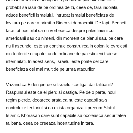
probabil sa iasa de pe ordinea de zi, ceea ce, fara indoiala,
aduce beneficii Israelului, intrucat Israelul beneficiaza de
lovitura pe care a primit-o Biden si democratii.
De fapt, Bennett
face tot posibilul sa nu vorbeasca despre palestinieni cu
americanii sau cu nimeni, din moment ce planul sau, pe care
nu il ascunde, este sa continue construirea in coloniile evreiesti
din teritoriile ocupate, unde milioane de palestinieni traiesc
intemnitati.
In acest sens, Israelul este poate cel care
beneficiaza cel mai mult de pe urma atacurilor.
Vazand ca Biden pierde si Israelul castiga, dar talibanii?
Raspunsul este ca ei pierd si castiga.
Pe de o parte, noul
regim pierde, deoarece arata ca nu este capabil sa-si
controleze teritoriul si ca exista organizatii precum Statul
Islamic Khorasan care sunt capabile sa ocoleasca securitatea
talibana, ceea ce creeaza incertitudine in tara.