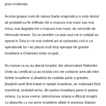
prea moderata.
Aceste grupuri sunt de natura foarte enigmatica si este destul
de probabil sa fie infiltrate intr-o masura mai mare sau mai
mica, mai degraba intr-o masura mai mare, de serviciile de
informatii straine.
Sa ne amintim ca atat unul cat si celalalt au
operat in Siria in cei mai violenti ani ai razboiului civil si ca
operatiunile lor i-au plasat mult timp aproape de granita
israeliana a Golanului sirian ocupat.
Nu numai ca nu au atacat Israelul, dar observatorii Natiunilor
Unite au certificat ca au existat zeci de contacte amicale intre
fortele israeliene si jihadistii de cealalta parte a granitei,
jihadistii raniti fiind tratati in spitale israeliene, iar materialul fiind
transferat, probabil arme, din partea israeliana pana in partea
siriana.
La acea vreme, televiziunea siriana a difuzat imagini
cu depozite cu noi arme israeliene aflate in posesia Statului