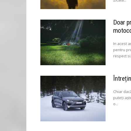
Doar pr
motocoa
In acest a
pentru pro
respect si.
Întreți
Chiar dac
puteți așt
o...