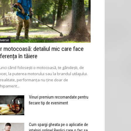
iverse
ir motocoasă: detaliul mic care face
iferența în tăiere
unci când folosești o motocoasă, te gândești, de
icei, la puterea motorului sau la brandul utilajului.
 realitate, performanța nu ține doar de
hipament...
Vinuri premium recomandate pentru
fiecare tip de eveniment
Cum spargi gheata pe o aplicatie de
intalniri online! Replici care o fac sa