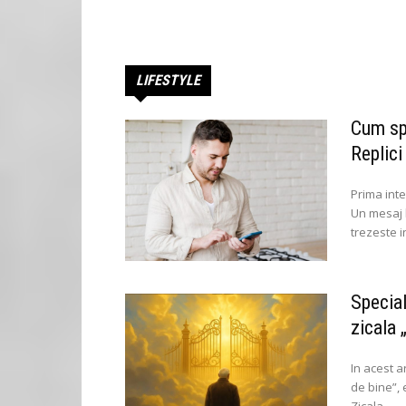
LIFESTYLE
Cum spa
Replici
Prima inte
Un mesaj b
trezeste in
Special
zicala 
In acest a
de bine”, e
Zicala...