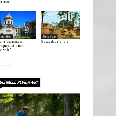
eniment
imp liber
Timp liber
toria fascinanta a
O oaza dupa forfota
raguayului, o tara
vizibila”
ULTIMELE REVIEW-URI