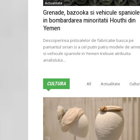
Actualitate
Grenade, bazooka si vehicule spaniole
in bombardarea minoritatii Houthi din
Yemen
Descoperirea pistoalelor de fabricatie basca pe
pamantul sirian si a cel putin patru modele de arm
si vehicule spaniole in Yemen trebuie atribuita
analistului...
CULTURA
All
Actualitate
Cultu