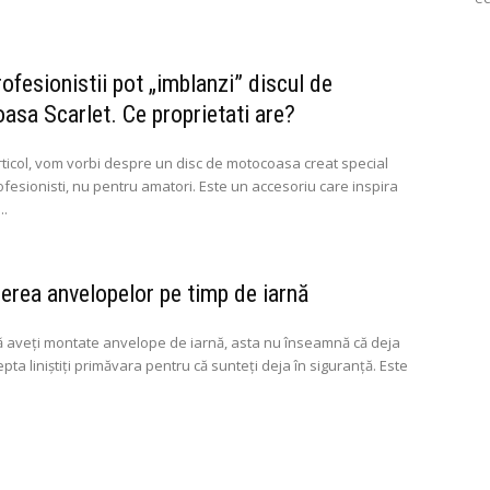
ofesionistii pot „imblanzi” discul de
sa Scarlet. Ce proprietati are?
rticol, vom vorbi despre un disc de motocoasa creat special
fesionisti, nu pentru amatori. Este un accesoriu care inspira
..
nerea anvelopelor pe timp de iarnă
ă aveți montate anvelope de iarnă, asta nu înseamnă că deja
epta liniștiți primăvara pentru că sunteți deja în siguranță. Este