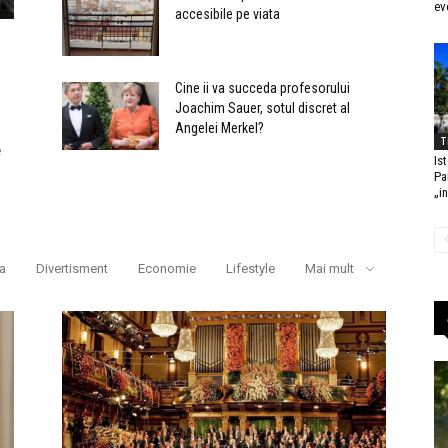
ev
accesibile pe viata
Cine ii va succeda profesorului
Joachim Sauer, sotul discret al
Angelei Merkel?
T
e
Is
Pa
„in
ra
Divertisment
Economie
Lifestyle
Mai mult