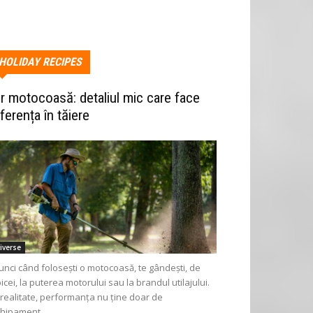
HOLIDAY RECIPES
ir motocoasă: detaliul mic care face
iferența în tăiere
iverse
unci când folosești o motocoasă, te gândești, de
icei, la puterea motorului sau la brandul utilajului.
 realitate, performanța nu ține doar de
hipament...