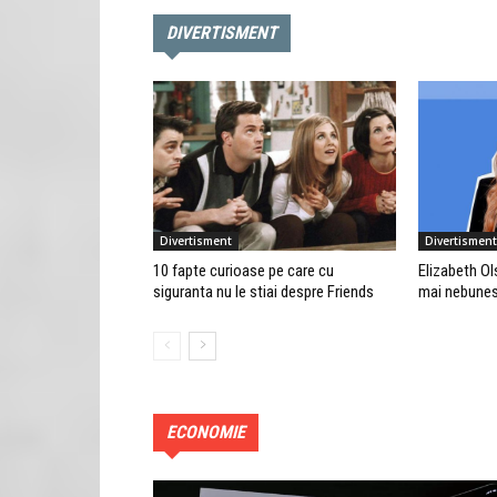
DIVERTISMENT
Divertisment
Divertisment
10 fapte curioase pe care cu
Elizabeth Ols
siguranta nu le stiai despre Friends
mai nebunes
ECONOMIE