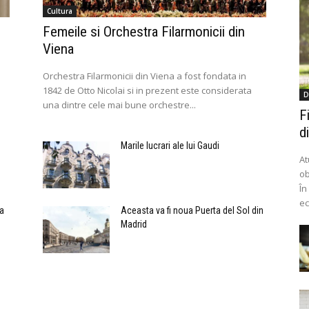
Cultura
Femeile si Orchestra Filarmonicii din
Viena
Orchestra Filarmonicii din Viena a fost fondata in
1842 de Otto Nicolai si in prezent este considerata
D
una dintre cele mai bune orchestre...
F
d
Marile lucrari ale lui Gaudi
At
ob
În
ec
ta
Aceasta va fi noua Puerta del Sol din
Madrid