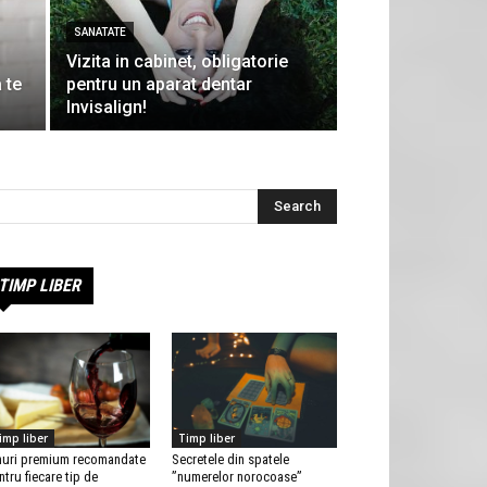
SANATATE
Vizita in cabinet, obligatorie
 te
pentru un aparat dentar
Invisalign!
Search
TIMP LIBER
imp liber
Timp liber
nuri premium recomandate
Secretele din spatele
ntru fiecare tip de
”numerelor norocoase”