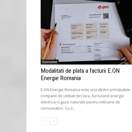
Economie
Modalitati de plata a facturii E.ON
Energie Romania
E.ON Energie Romania este una dintre principalele
companii de utilitati din tara, furnizand energie
electrica si gaze naturale pentru milioane de
consumatori. Cu o...