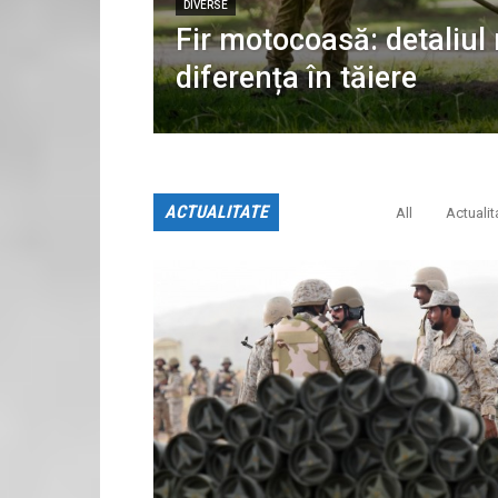
DIVERSE
Fir motocoasă: detaliul
diferența în tăiere
ACTUALITATE
All
Actualit