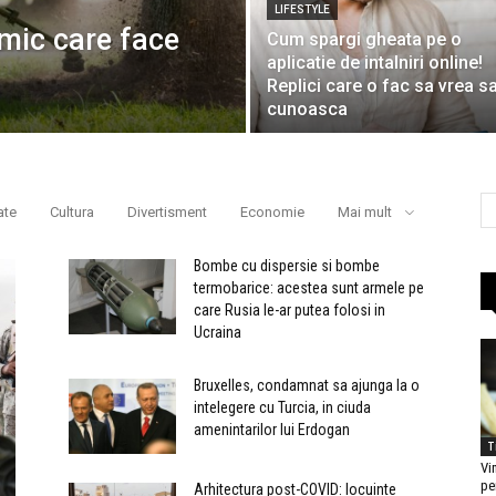
LIFESTYLE
 mic care face
Cum spargi gheata pe o
aplicatie de intalniri online!
Replici care o fac sa vrea sa
cunoasca
ate
Cultura
Divertisment
Economie
Mai mult
Bombe cu dispersie si bombe
termobarice: acestea sunt armele pe
care Rusia le-ar putea folosi in
Ucraina
Bruxelles, condamnat sa ajunga la o
intelegere cu Turcia, in ciuda
amenintarilor lui Erdogan
T
Vi
pe
Arhitectura post-COVID: locuinte