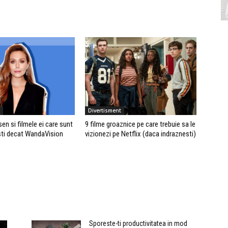
Divertisment
en si filmele ei care sunt
9 filme groaznice pe care trebuie sa le
ti decat WandaVision
vizionezi pe Netflix (daca indraznesti)
Sporeste-ti productivitatea in mod