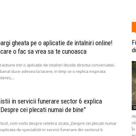
F
rgi gheata pe o aplicatie de intalniri online!
d
 care o fac sa vrea sa te cunoasca
ractiune intr-o aplicatie de intalniri decide directia conversatiei.
anal duce adesea la tacere, in timp ce o replica inspirata
teres,...
istii in servicii funerare sector 6 explica
D
„Despre cei plecati numai de bine”
At
ob
rticol, vom vorbi despre celebra zicala „Despre cei plecati numai
În
xplicata de specialistii in servicii funerare din sectorul 6.
ec